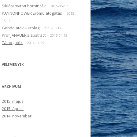
Siklósi nyitott borpincék
2015-05-17
PANNONPOWER Erőműlátogatás
2015-
05-17
Gondolatok – utólag
2015-05-17
Prof JANAUER’s abstract
2015-04-13
Támogatók
2014-11-19
VÉLEMÉNYEK
ARCHÍVUM
2015. május
2015. április
2014. november