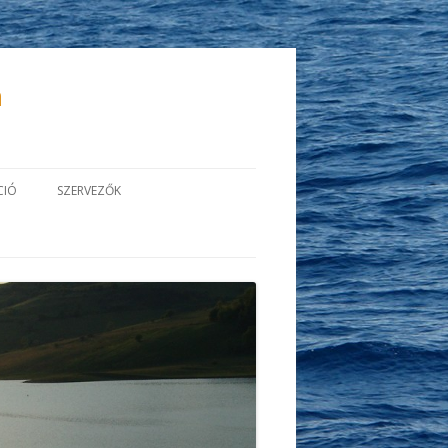
a
CIÓ
SZERVEZŐK
EGISZTRÁCIÓ
SZENTÁGOTHAI SZAKKOLLÉGIUM
ÉS EGYESÜLETE
T,
NCIAKÖZLEMÉNY
PÉCSI TUDOMÁNYEGYETEM
E
MÉNY FORMAI
ELMÉNYEK