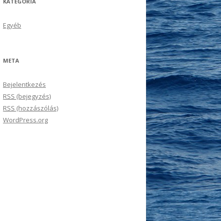
KATEGÓRIA
Egyéb
META
Bejelentkezés
RSS
(bejegyzés)
RSS
(hozzászólás)
WordPress.org