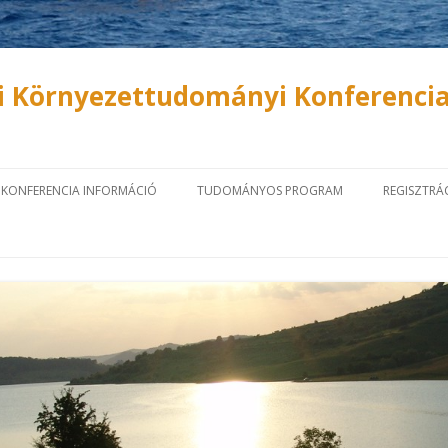
i Környezettudományi Konferenci
Tovább a tartalomra
KONFERENCIA INFORMÁCIÓ
TUDOMÁNYOS PROGRAM
REGISZTRÁ
TUDOMÁNYOS BIZOTTSÁG
MEGHÍVOTT ELŐADÓK
ONLINE R
SZERVEZŐ BIZOTTSÁG
PROGRAM
ABSZTRAK
KONFERE
HELYSZÍN
ELŐADÁSOK ÉS POSZTEREK
BEKÜLDÉS
RÉSZVÉTELI DÍJAK
KONFERENCIAKIADVÁNY
KÖZLE
KÖVET
FONTOS DÁTUMOK
SZÁLLÁS