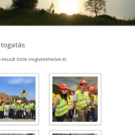
TIZENEGYEDIK ALKALOMMAL …
togatás
észült fotók megtekinthetőek itt: