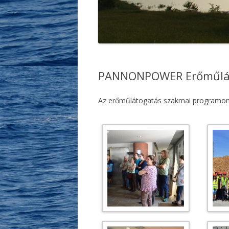
PANNONPOWER Erőműlá
Az erőműlátogatás szakmai programon k