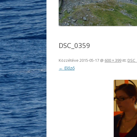
DSC_0359
Közzétéve
2015-05-17
@
600 × 399
itt:
DSC_
← Előző