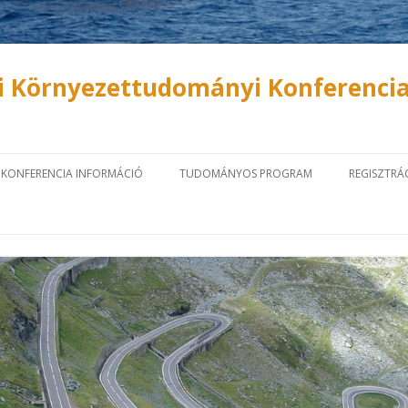
i Környezettudományi Konferenci
Tovább a tartalomra
KONFERENCIA INFORMÁCIÓ
TUDOMÁNYOS PROGRAM
REGISZTRÁ
TUDOMÁNYOS BIZOTTSÁG
MEGHÍVOTT ELŐADÓK
ONLINE R
SZERVEZŐ BIZOTTSÁG
PROGRAM
ABSZTRAK
KONFERE
HELYSZÍN
ELŐADÁSOK ÉS POSZTEREK
BEKÜLDÉS
RÉSZVÉTELI DÍJAK
KONFERENCIAKIADVÁNY
KÖZLE
KÖVET
FONTOS DÁTUMOK
SZÁLLÁS