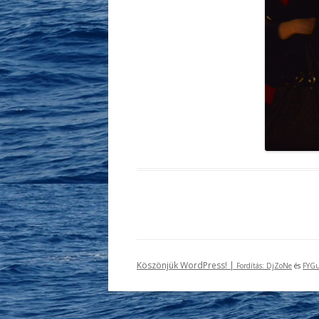
Köszönjük WordPress! |
Fordítás:
DjZoNe
és
FYGu