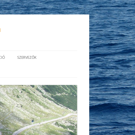
a
CIÓ
SZERVEZŐK
EGISZTRÁCIÓ
SZENTÁGOTHAI SZAKKOLLÉGIUM
ÉS EGYESÜLETE
T,
NCIAKÖZLEMÉNY
PÉCSI TUDOMÁNYEGYETEM
E
MÉNY FORMAI
ELMÉNYEK