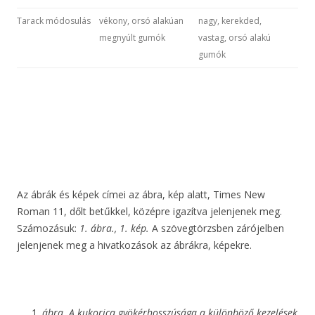
Tarack módosulás
vékony, orsó alakúan
nagy, kerekded,
megnyúlt gumók
vastag, orsó alakú
gumók
Az ábrák és képek címei az ábra, kép alatt, Times New
Roman 11, dőlt betűkkel, középre igazítva jelenjenek meg.
Számozásuk:
1. ábra., 1. kép.
A szövegtörzsben zárójelben
jelenjenek meg a hivatkozások az ábrákra, képekre.
ábra. A kukorica gyökérhosszúsága a különböző kezelések