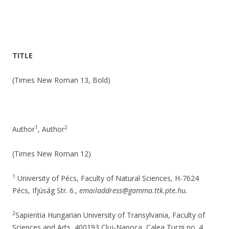
TITLE
(Times New Roman 13, Bold)
1
2
Author
, Author
(Times New Roman 12)
1
University of Pécs, Faculty of Natural Sciences, H-7624
Pécs, Ifjúság Str. 6.,
emailaddress@gamma.ttk.pte.hu.
2
Sapientia Hungarian University of Transylvania, Faculty of
Sciences and Arts, 400193 Cluj-Napoca, Calea Turzii no. 4,