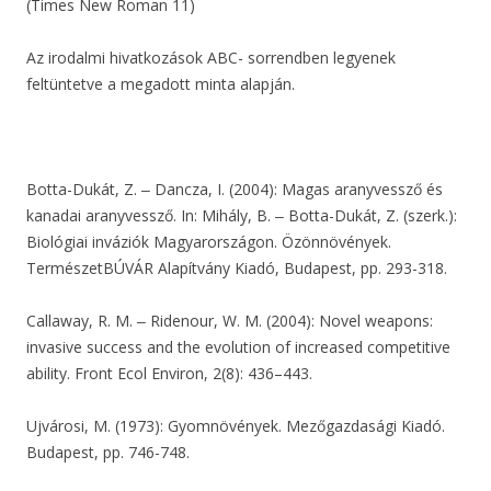
(Times New Roman 11)
Az irodalmi hivatkozások ABC- sorrendben legyenek
feltüntetve a megadott minta alapján.
Botta-Dukát, Z. ‒ Dancza, I. (2004): Magas aranyvessző és
kanadai aranyvessző. In: Mihály, B. ‒ Botta-Dukát, Z. (szerk.):
Biológiai inváziók Magyarországon. Özönnövények.
TermészetBÚVÁR Alapítvány Kiadó, Budapest, pp. 293-318.
Callaway, R. M. ‒ Ridenour, W. M. (2004): Novel weapons:
invasive success and the evolution of increased competitive
ability. Front Ecol Environ, 2(8): 436–443.
Ujvárosi, M. (1973): Gyomnövények. Mezőgazdasági Kiadó.
Budapest, pp. 746-748.