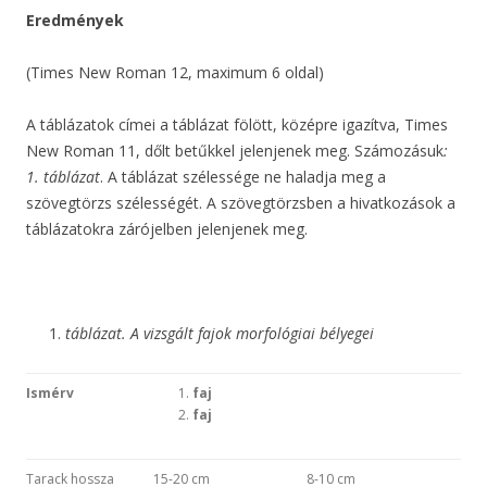
Eredmények
(Times New Roman 12, maximum 6 oldal)
A táblázatok címei a táblázat fölött, középre igazítva, Times
New Roman 11, dőlt betűkkel jelenjenek meg. Számozásuk
:
1. táblázat
. A táblázat szélessége ne haladja meg a
szövegtörzs szélességét. A szövegtörzsben a hivatkozások a
táblázatokra zárójelben jelenjenek meg.
táblázat. A vizsgált fajok morfológiai bélyegei
Ismérv
faj
faj
Tarack hossza
15-20 cm
8-10 cm