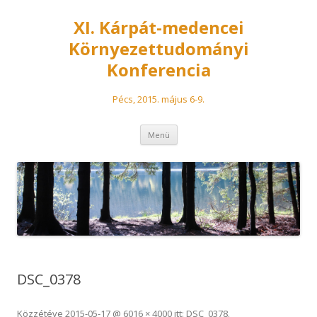
XI. Kárpát-medencei
Környezettudományi
Konferencia
Pécs, 2015. május 6-9.
Tovább a tartalomra
Menü
DSC_0378
Közzétéve
2015-05-17
@
6016 × 4000
itt:
DSC_0378
.