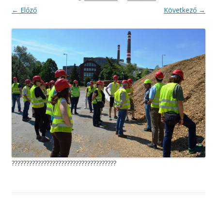
← Előző
Következő →
????????????????????????????????????